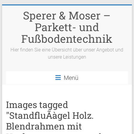
Zum
Sperer & Moser –
Inhalt
springen
Parkett- und
Fußbodentechnik
Hier finden Sie eine Übersicht über unser Angebot und
unsere Leistungen
Menü
Images tagged
"StandfluÃàgel Holz.
Blendrahmen mit